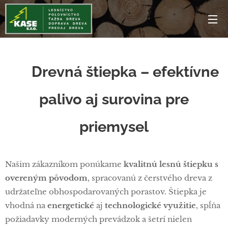
🔥
Drevná štiepka – efektívne
palivo aj surovina pre
priemysel
Našim zákazníkom ponúkame
kvalitnú lesnú štiepku s
overeným pôvodom
, spracovanú z čerstvého dreva z
udržateľne obhospodarovaných porastov. Štiepka je
vhodná na
energetické
aj
technologické využitie
, spĺňa
požiadavky moderných prevádzok a šetrí nielen