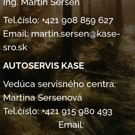
Ing. Martin Sersen
Tel.číslo: +421 908 859 627
Email: martin.sersen@kase-
sro.sk
AUTOSERVIS KASE
Vedúca servisného centra:
Martina Sersenová
Tel.číslo: +421 915 980 493
Email: